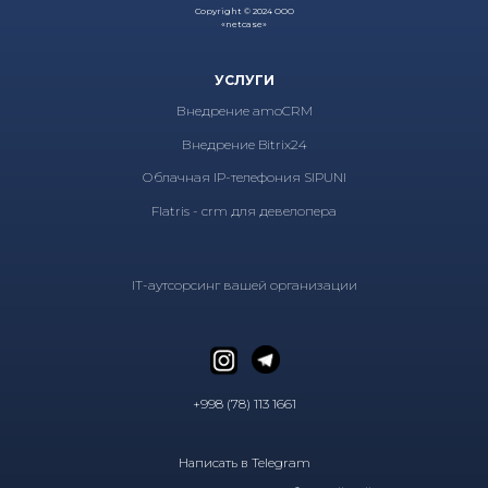
Copyright © 2024 ООО
«netcase»
УСЛУГИ
Внедрение amoCRM
Внедрение Bitrix24
Облачная IP-телефония SIPUNI
Flatris - crm для девелопера
IT-аутсорсинг вашей организации
+998 (78) 113 1661
Написать в Telegram